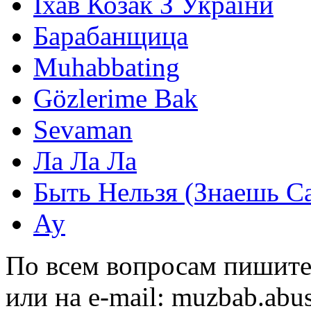
Їхав Козак З України
Барабанщица
Muhabbating
Gözlerime Bak
Sevaman
Ла Ла Ла
Быть Нельзя (Знаешь С
Ау
По всем вопросам пишите
или на e-mail:
muzbab.abu