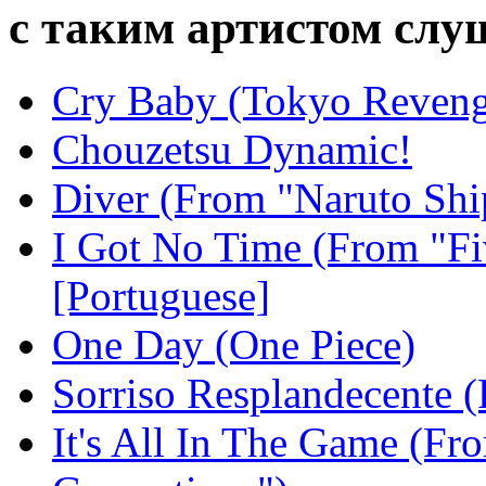
с таким артистом сл
Cry Baby (Tokyo Reveng
Chouzetsu Dynamic!
Diver (From "Naruto Shi
I Got No Time (From "Fiv
[Portuguese]
One Day (One Piece)
Sorriso Resplandecente 
It's All In The Game (Fr